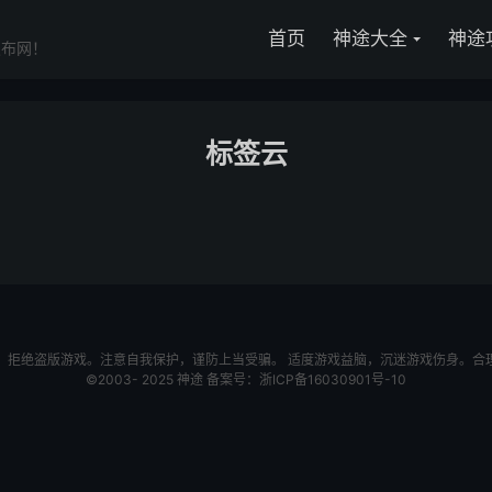
首页
神途大全
神途
发布网！
标签云
，拒绝盗版游戏。注意自我保护，谨防上当受骗。 适度游戏益脑，沉迷游戏伤身。合
©2003- 2025
神途
备案号：
浙ICP备16030901号-10