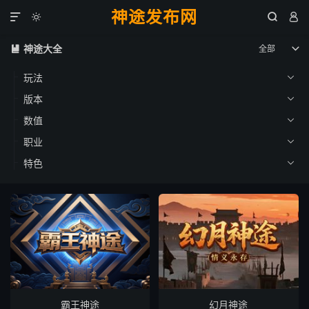
神途发布网




神途大全
全部


玩法

版本

数值

职业

特色

霸王神途
幻月神途