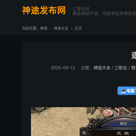
神途发布网
汇聚全网
精品神途手游，找版本就来神途
当前位置：
神途
神途大全
正文


2025-09-13
分类：
神途大全
/
三职业
/
微
💻
电脑