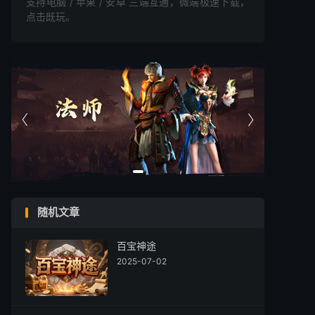
支持电脑 / 苹果 / 安卓 三端互通，微端极速下载，
点击既玩。


随机文章
百宝神途
2025-07-02