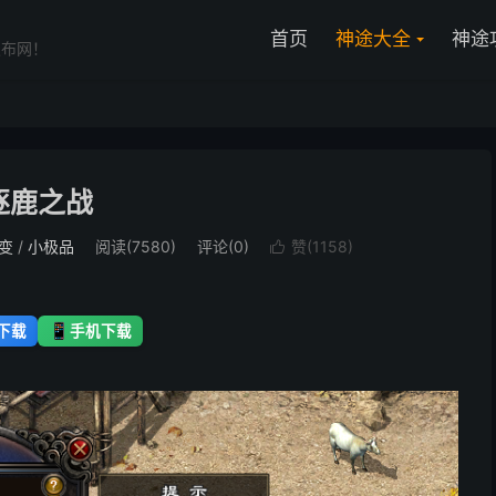
首页
神途大全
神途
发布网！
逐鹿之战
变
/
小极品
阅读(7580)
评论(0)
赞(
1158
)

📱
下载
手机下载