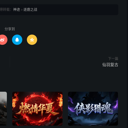
得转载：
神途
»
逐鹿之战
分享到



下一篇
仙羽复古