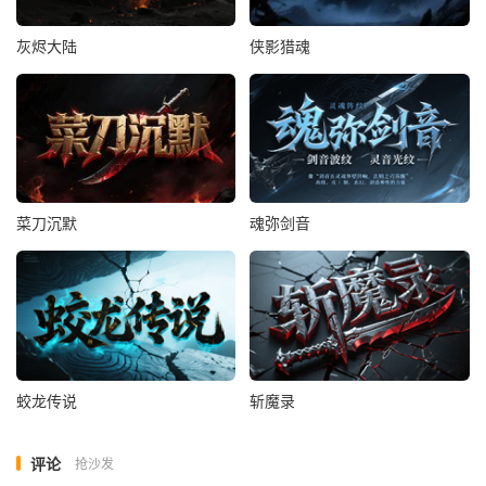
灰烬大陆
侠影猎魂
菜刀沉默
魂弥剑音
蛟龙传说
斩魔录
评论
抢沙发