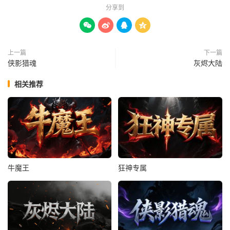
分享到




上一篇
下一篇
侠影猎魂
灰烬大陆
相关推荐
牛魔王
狂神专属