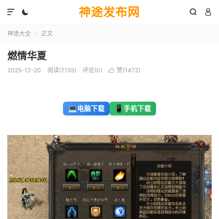
神途发布网




神途大全
正文

燃情华夏
2025-12-20
阅读(7155)
评论(0)
赞(
1472
)

💻
📱
电脑下载
手机下载