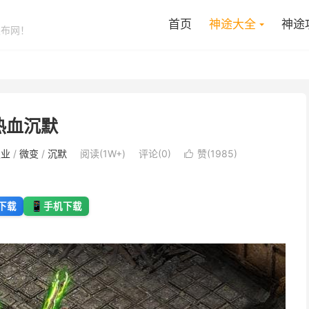
首页
神途大全
神途
发布网！
热血沉默
职业
/
微变
/
沉默
阅读(1W+)
评论(0)
赞(
1985
)

📱
下载
手机下载