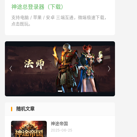
神途总登录器（下载）
支持电脑 / 苹果 / 安卓 三端互通，微端极速下载，
点击既玩。


随机文章
神途帝国
2025-06-25