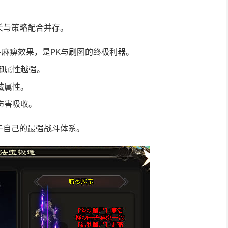
长与策略配合并存。
+麻痹效果，是PK与刷图的终极利器。
御属性越强。
藏属性。
伤害吸收。
于自己的最强战斗体系。