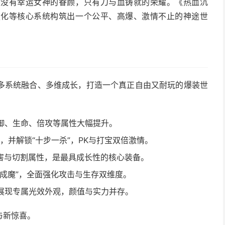
里没有幸运女神的眷顾，只有刀与血铸就的荣耀。《热血沉
强化等核心系统构筑出一个公平、高爆、激情不止的神途世
。
多系统融合、多维成长，打造一个真正自由又耐玩的爆装世
防御、生命、倍攻等属性大幅提升。
%，并解锁“十步一杀”，PK与打宝双倍激情。
害与切割属性，是最具成长性的核心装备。
自成魔”，全面强化攻击与生存双维度。
时展现专属光效外观，颜值与实力并存。
与新惊喜。