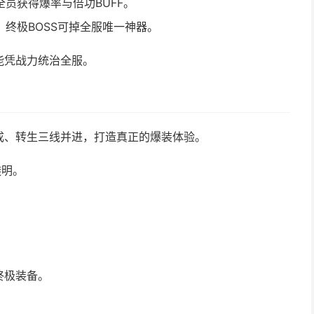
员获得爆率与倍功BUFF。
终极BOSS可掉全服唯一神器。
能凭战力统治全服。
成、转生三线并进，打造真正的爆装体验。
透明。
。
终极装备。