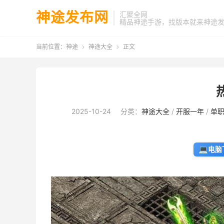
神途发布网
汇聚全网
精品神途手游，找版本就来神途
当前位置：
神途
神途大全
正文


2025-10-24
分类：
神途大全
/
开服一年
/
单
💻
电脑