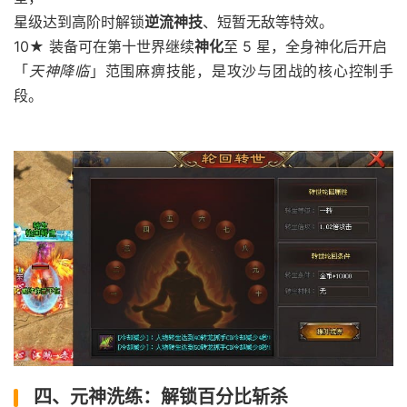
星级达到高阶时解锁
逆流神技
、短暂无敌等特效。
10★ 装备可在第十世界继续
神化
至 5 星，全身神化后开启
「
天神降临
」范围麻痹技能，是攻沙与团战的核心控制手
段。
四、元神洗练：解锁百分比斩杀