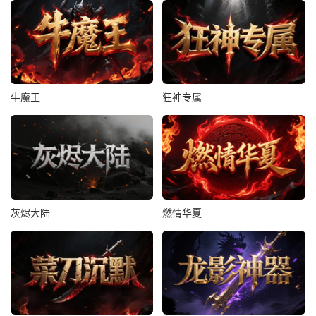
牛魔王
狂神专属
灰烬大陆
燃情华夏