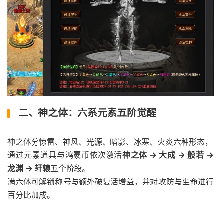
二、神之体：六系元素五阶觉醒
神之体分惊雷、神风、光源、暗影、冰寒、火炎六种形态，
通过元素道具与鸿蒙币依次激活
神之体 → 大成 → 般若 →
龙渊 → 轩辕
五个阶段。
满六体可解锁称号与额外破复活增益，并对攻防与生命进行
百分比加成。