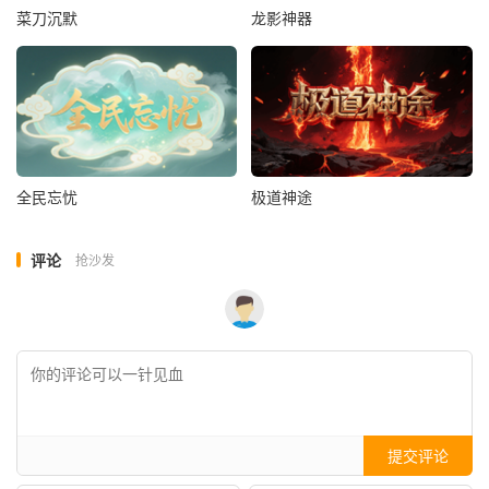
菜刀沉默
龙影神器
全民忘忧
极道神途
评论
抢沙发
提交评论