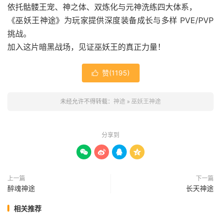
依托骷髅王宠、神之体、双炼化与元神洗练四大体系，
《巫妖王神途》为玩家提供深度装备成长与多样 PVE/PVP
挑战。
加入这片暗黑战场，见证巫妖王的真正力量！
赞(
1195
)

未经允许不得转载：
神途
»
巫妖王神途
分享到




上一篇
下一篇
醉魂神途
长天神途
相关推荐