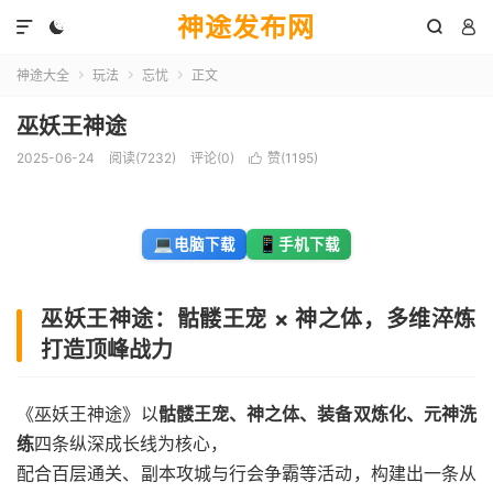
神途发布网




神途大全
玩法
忘忧
正文



巫妖王神途
2025-06-24
阅读(7232)
评论(0)
赞(
1195
)

💻
📱
电脑下载
手机下载
巫妖王神途：骷髅王宠 × 神之体，多维淬炼
打造顶峰战力
《巫妖王神途》以
骷髅王宠、神之体、装备双炼化、元神洗
练
四条纵深成长线为核心，
配合百层通关、副本攻城与行会争霸等活动，构建出一条从