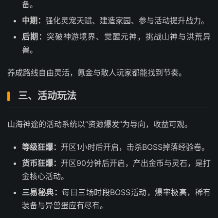
备。
中期：
强化灵宠天赋、建造家园、参与活动提升战力。
后期：
突破神游境界、觉醒元神，挑战山神与洪荒异
兽。
养成路线自由灵活，氪金与散人玩家都能找到节奏。
三、活动玩法
山海神途的活动系统以“资源爆发”为导向，收益可观。
等级狂爆：
开区1小时后开启，击杀BOSS掉落经验卷。
货币狂爆：
开区90分钟后开启，产出金币与灵石，是打
金核心活动。
三易秘典：
每日三场时段BOSS活动，爆率极高，稀有
装备与异兽蛋应有尽有。