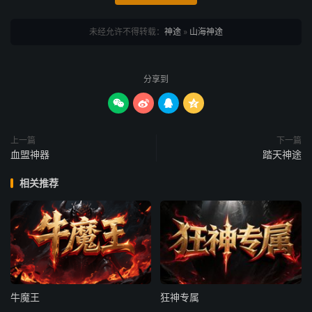
未经允许不得转载：
神途
»
山海神途
分享到




上一篇
下一篇
血盟神器
踏天神途
相关推荐
牛魔王
狂神专属