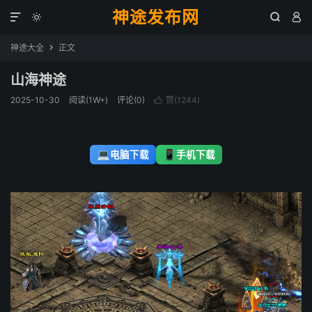
神途发布网




神途大全
正文

山海神途
2025-10-30
阅读(1W+)
评论(0)
赞(
1244
)

💻
📱
电脑下载
手机下载