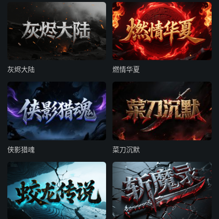
灰烬大陆
燃情华夏
侠影猎魂
菜刀沉默