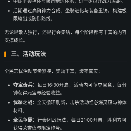
中期解锁神体与装备精炼体系，进一步拉开战力差距。
后期通过高阶神力合成、坐骑进化与装备重铸，构建极
限输出或防御路线。
无论是散人独行，还是行会集结，每个阶段都有丰富的内容
支撑成长。
三、活动玩法
全民忘忧活动节奏紧凑，奖励丰富，爆率真实：
夺宝奇兵：
每日16:30开启，活动内可争夺宝盒，每分
钟获得元宝与经验收益。
忧愁之战：
全天循环刷新，击杀活动怪必爆灵蕴与神体
材料。
全民争霸：
行会团战玩法，每日21:00开启，胜利方可
获得荣誉值与限定称号。