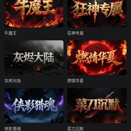
牛魔王
狂神专属
灰烬大陆
燃情华夏
侠影猎魂
菜刀沉默