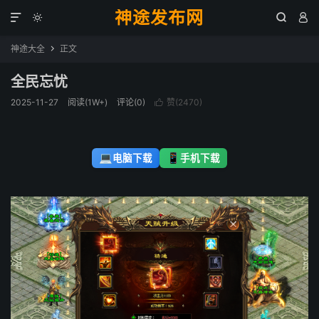
神途发布网




神途大全
正文

全民忘忧
2025-11-27
阅读(1W+)
评论(0)
赞(
2470
)

💻
📱
电脑下载
手机下载