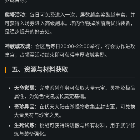
养成目标。
爬塔活动
：每日可免费进入一次，层数越高奖励越丰富，并
可获得入场券进入高级副本。塔内怪物掉落前期优质装备，
是稳步提升的好去处。
神歌城攻城
：合区后每日20:00-22:00举行，行会协作进攻
皇宫，占领至活动结束即可获得丰厚攻城奖励。
五、资源与材料获取
天命觉醒
：完成系列任务可获取大量元宝、灵符及极品
属性，为角色快速成长奠定基础。
奇珍异宝
：在伏天大陆击杀怪物收集尘封古董，可兑换
大量灵符与珍宝之灵。
生死试炼
：挑战可获得玲珑骰与稀有材料，用于武学修
炼与装备强化。