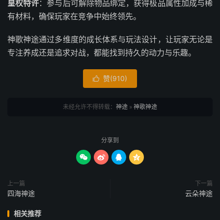
皇权特许
：参与后可解除物品绑定，获得极品属性加成与稀
有材料，确保玩家在竞争中始终领先。
神歌神途通过多维度的成长体系与玩法设计，让玩家无论是
专注养成还是追求对战，都能找到持久的动力与乐趣。
赞(
910
)

未经允许不得转载：
神途
»
神歌神途
分享到




上一篇
下一篇
四海神途
云朵神途
相关推荐