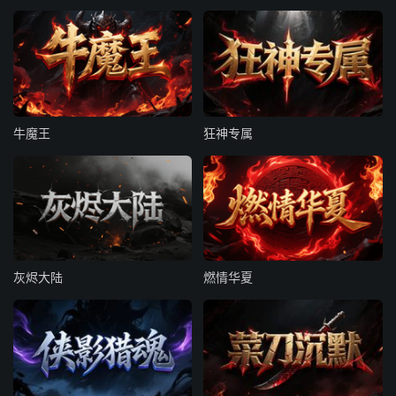
牛魔王
狂神专属
灰烬大陆
燃情华夏