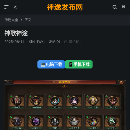
神途发布网




神途大全
正文

神歌神途
2025-08-14
阅读(1W+)
评论(0)
赞(
910
)

💻
📱
电脑下载
手机下载