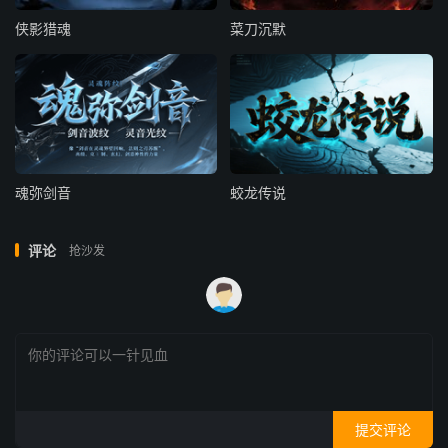
侠影猎魂
菜刀沉默
魂弥剑音
蛟龙传说
评论
抢沙发
提交评论