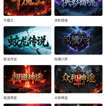
牛魔王
侠影猎魂
蛟龙传说
纵横六界
极道神途
众和神途