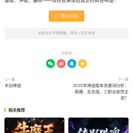
爆装、冲级、搬砖——现在就来体验真正的疯狂神途！
赞(
5428
)

未经允许不得转载：
神途
»
疯狂神途
分享到




上一篇
下一篇
木剑神途
2025年神途版本关键词分析：
高爆、无合成、三职业依然主
流？
相关推荐