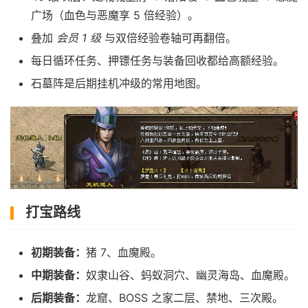
广场（血色与恶魔享 5 倍经验）。
叠加
会员 1 级
与双倍经验卷轴可再翻倍。
每日循环任务、押镖任务与装备回收都给高额经验。
石墓阵是后期挂机冲级的常用地图。
打宝路线
初期装备：
猪 7、血魔殿。
中期装备：
奴隶山谷、蚂蚁洞穴、幽灵海岛、血魔殿。
后期装备：
龙窟、BOSS 之家二层、禁地、三次殿。