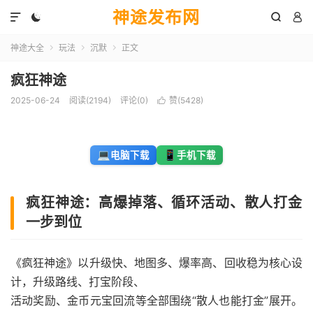
神途发布网




神途大全
玩法
沉默
正文



疯狂神途
2025-06-24
阅读(2194)
评论(0)
赞(
5428
)

💻
📱
电脑下载
手机下载
疯狂神途：高爆掉落、循环活动、散人打金
一步到位
《疯狂神途》以升级快、地图多、爆率高、回收稳为核心设
计，升级路线、打宝阶段、
活动奖励、金币元宝回流等全部围绕“散人也能打金”展开。