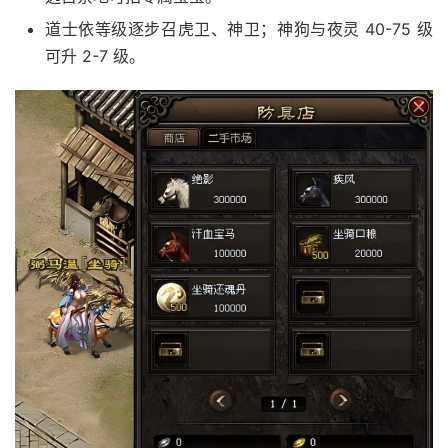
道士依等级逐步召虎卫、神卫；神狗与夜灵 40-75 级
可升 2-7 级。