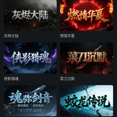
灰烬大陆
燃情华夏
侠影猎魂
菜刀沉默