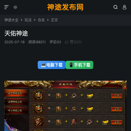
神途发布网




神途大全
玩法
合击
正文



天佑神途
2025-07-18
阅读(6821)
评论(0)
赞(
221
)

💻
📱
电脑下载
手机下载