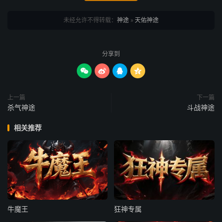
未经允许不得转载：
神途
»
天佑神途
分享到




上一篇
下一篇
杀气神途
斗战神途
相关推荐
牛魔王
狂神专属