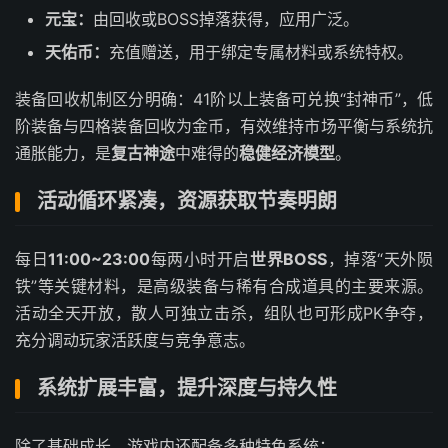
元宝：
由回收或BOSS掉落获得，应用广泛。
天佑币：
充值赠送，用于绑定专属材料或系统特权。
装备回收机制区分明确：41阶以上装备可兑换“封神币”，低
阶装备与四格装备回收为金币，有效维持市场平衡与系统抗
通胀能力，是
复古神途
中难得的
稳健经济模型
。
活动循环紧凑，资源获取节奏明朗
每日
11:00~23:00
每两小时开启
世界BOSS
，掉落“天外陨
铁”等关键材料，是高级装备与稀有合成道具的主要来源。
活动全天开放，散人可独立击杀，组队也可形成PK争夺，
充分调动玩家活跃度与竞争意志。
系统扩展丰富，提升深度与持久性
除了基础成长，游戏内还配备多种特色系统：