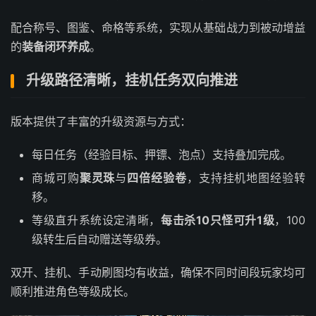
配合称号、图鉴、命格等系统，实现从基础战力到被动增益
的
装备闭环养成
。
升级路径清晰，挂机任务双向推进
版本提供了丰富的升级资源与方式：
每日任务（经验目标、押镖、泡点）支持叠加完成。
商城可购
聚灵珠
与
四倍经验卷
，支持挂机地图经验转
移。
等级直升系统设定清晰，
每击杀10只怪可升1级
，100
级转生后自动赠送等级券。
双开、挂机、手动刷图均有收益，确保不同时间段玩家均可
顺利推进角色等级成长。