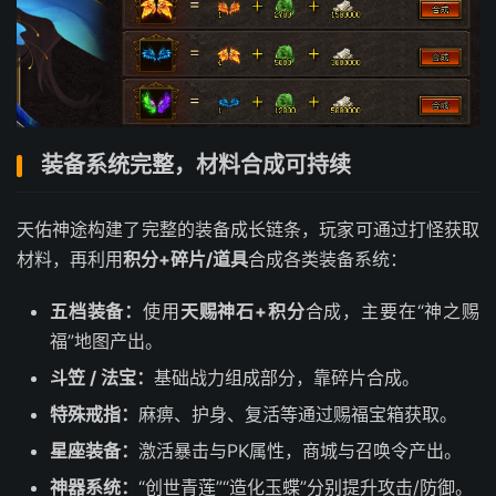
装备系统完整，材料合成可持续
天佑神途构建了完整的装备成长链条，玩家可通过打怪获取
材料，再利用
积分+碎片/道具
合成各类装备系统：
五档装备：
使用
天赐神石+积分
合成，主要在“神之赐
福”地图产出。
斗笠 / 法宝：
基础战力组成部分，靠碎片合成。
特殊戒指：
麻痹、护身、复活等通过赐福宝箱获取。
星座装备：
激活暴击与PK属性，商城与召唤令产出。
神器系统：
“创世青莲”“造化玉蝶”分别提升攻击/防御。