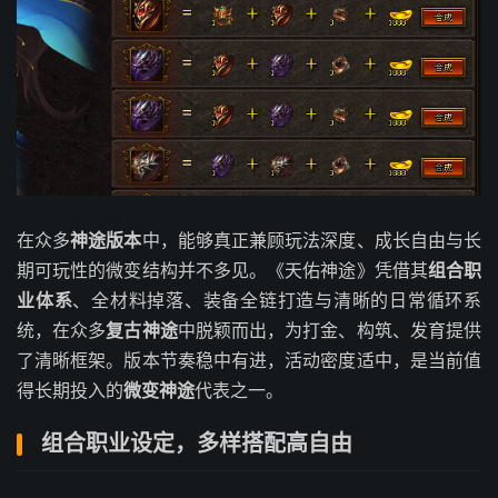
在众多
神途版本
中，能够真正兼顾玩法深度、成长自由与长
期可玩性的微变结构并不多见。《天佑神途》凭借其
组合职
业体系
、全材料掉落、装备全链打造与清晰的日常循环系
统，在众多
复古神途
中脱颖而出，为打金、构筑、发育提供
了清晰框架。版本节奏稳中有进，活动密度适中，是当前值
得长期投入的
微变神途
代表之一。
组合职业设定，多样搭配高自由