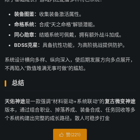
装备图鉴：
收集装备激活属性。
命格系统：
合成“天之命格”解锁潜能。
同心勋章：
结婚系统可佩戴，拥有额外战斗加成。
BDSS克星：
具备抗性功能，为高阶挑战提供防护。
系统设计横向多样、纵向深入，使后期发展方向多点展开，
不再陷入“数值堆满无事可做”的尴尬。
总结
天佑神途
是一款强调“材料驱动+系统联动”的
复古微变神途
版本，通过组合职业、掉落养成、装备合成、任务回收等多
个系统构建出完整的成长路径。散人可稳步打金
赞(
221
)
