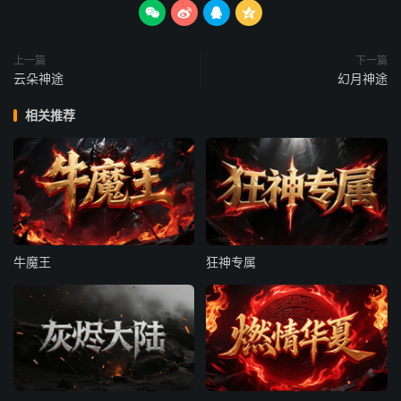




上一篇
下一篇
云朵神途
幻月神途
相关推荐
牛魔王
狂神专属