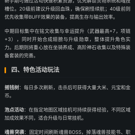
新手期可通过活动快速积累资源，优先解锁灵物系统和魂技
槽位。20级前建议升级回血珠，确保刷怪续航；40级前则
优先收集带BUFF效果的装备，提高生存与输出效率。
中期目标集中在铭文收集与幸运提升（武器最高+7，项链
+3），同时开始合成翅膀与升级勋章，整体提升角色实
力。后期则将重心放在坐骑养成、高阶神石收集以及特殊装
备套装的完善。
四、特色活动玩法
摇钱树
：每日多次刷新，击杀后可获得大量大米、元宝和金
币。
泡点活动
：在指定地图区域挂机可持续获得经验，不同区域
加成效果不同，适合升级与日常挂机。
魂兽突袭
：固定时间刷新魂兽BOSS，掉落魂兽技能书、职