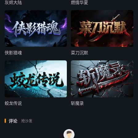
灰烬大陆
燃情华夏
侠影猎魂
菜刀沉默
蛟龙传说
斩魔录
评论
抢沙发