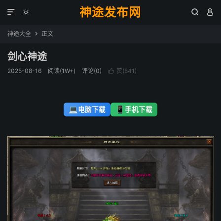
神途发布网




神途大全
正文

剑心神途
2025-08-16
阅读(1W+)
评论(0)
赞(
841
)

💻
📱
电脑下载
手机下载