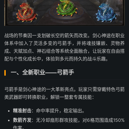
战场的节奏因一支划破长空的箭矢而改变。剑心神途在职业
体系中加入了灵活多变的弓箭手，并将魂技镶嵌、灵物养
成、天赋加点、神石组合等系统全面融合，让玩家在自由搭
配与个性化成长中，体验到多元而持久的战斗乐趣。
一、全新职业——弓箭手
弓箭手是剑心神途的一大革新亮点。玩家只需穿戴特色弓箭
类武器即可转换职业，解锁一整套专属技能：
精准射击
：命中率提升，稳定输出。
数箭齐发
：无冷却扇形群攻技能，对6格范围造成150%
伤害。